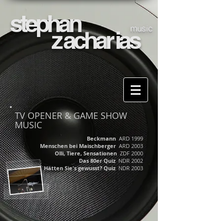
stepha
n
music
z
acha
r
ias
TV OPENER & GAME SHOW
MUSIC
Beckmann
ARD 1999
Menschen bei Maischberger
ARD 2003
Olli, Tiere, Sensationen
ZDF 2000
Das 80er Quiz
NDR 2002
Hätten Sie's gewusst? Quiz
NDR 2003