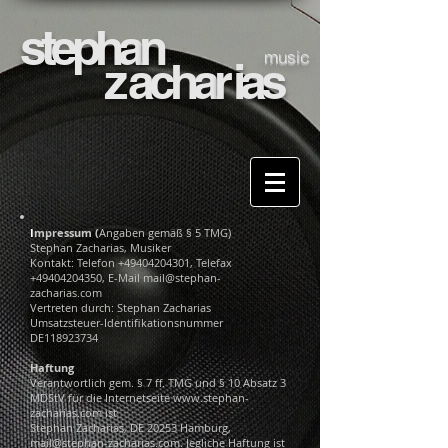
stepha
n
music
z
acha
r
ias
I
mpressum (
Angaben gemäß § 5 TMG)
Stephan Zacharias, Musiker
Kontakt:
Telefon
+49404204301
, Telefax
+49404204350
, E-Mail
mail@stephan-
zacharias.com
Vertreten durch:
Stephan Zacharias
Umsatzsteuer-Identifikationsnummer
DE118923734
Haftung
Verantwortlich gem. § 7 ff. TMG und § 10 Absatz 3
MDStV für die Internetseite www.stephan-
zacharias.com
ist
Stephan Zacharias, DE 20253 Hamburg,
mail@stephan-zacharias.com
. Jegliche Haftung ist